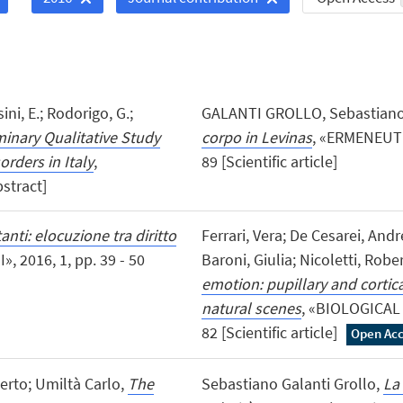
sini, E.; Rodorigo, G.;
GALANTI GROLLO, Sebastian
minary Qualitative Study
corpo in Levinas
, «ERMENEUTIC
rders in Italy
,
89 [Scientific article]
stract]
nti: elocuzione tra diritto
Ferrari, Vera; De Cesarei, Andr
», 2016, 1, pp. 39 - 50
Baroni, Giulia; Nicoletti, Robe
emotion: pupillary and cortic
natural scenes
, «BIOLOGICAL 
82 [Scientific article]
Open Acc
oberto; Umiltà Carlo,
The
Sebastiano Galanti Grollo,
La