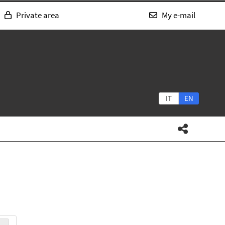
Private area
My e-mail
IT
EN