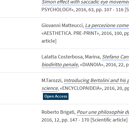
Simon effect with saccadic eye moveme
PSYCHOLOGY», 2016, 63, pp. 107 - 116 [Sci
Giovanni Matteucci,
La percezione come 
«AESTHETICA. PRE-PRINT», 2016, 100, pp. 
article]
Lalatta Costerbosa, Marina,
Stefano Canes
biodiritto penale
, «DIANOIA», 2016, 22, p
M.Tarozzi,
Introducing Bertolini and his
science
, «ENCYCLOPAIDEIA», 2016, 20, pp. 
Open Access
Roberto Brigati,
Pour une philosophie d
2016, 12, pp. 147 - 170 [Scientific article]