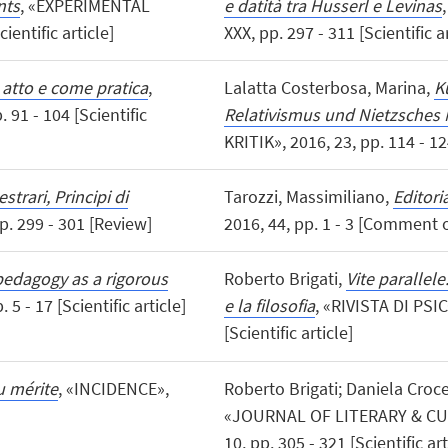
nts
, «EXPERIMENTAL
e datità tra Husserl e Levinas
entific article]
XXX, pp. 297 - 311 [Scientific ar
atto e come pratica
,
Lalatta Costerbosa, Marina,
K
91 - 104 [Scientific
Relativismus und Nietzsches M
KRITIK», 2016, 23, pp. 114 - 124
trari, Principi di
Tarozzi, Massimiliano,
Editori
p. 299 - 301 [Review]
2016, 44, pp. 1 - 3 [Comment o
 pedagogy as a rigorous
Roberto Brigati,
Vite parallele
5 - 17 [Scientific article]
e la filosofia
, «RIVISTA DI PSI
[Scientific article]
u mérite
, «INCIDENCE»,
Roberto Brigati; Daniela Croce
«JOURNAL OF LITERARY & CUL
10, pp. 305 - 321 [Scientific art