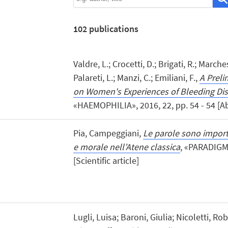
102
publications
Valdre, L.; Crocetti, D.; Brigati, R.; Marche
Palareti, L.; Manzi, C.; Emiliani, F.,
A Preli
on Women's Experiences of Bleeding Diso
«HAEMOPHILIA», 2016, 22, pp. 54 - 54 [Ab
Pia, Campeggiani,
Le parole sono importa
e morale nell’Atene classica
, «PARADIGMI
[Scientific article]
Lugli, Luisa; Baroni, Giulia; Nicoletti, R