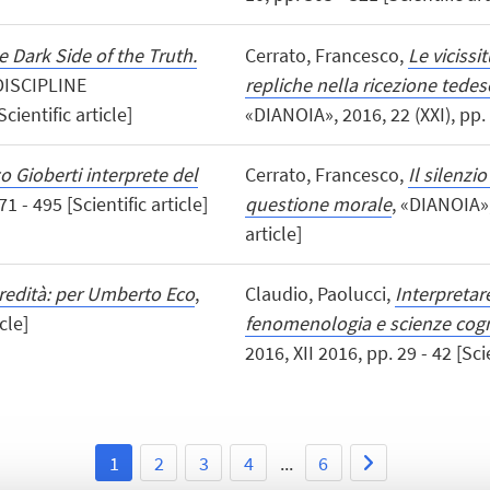
e Dark Side of the Truth.
Cerrato, Francesco,
Le vicissit
«DISCIPLINE
repliche nella ricezione tedesc
cientific article]
«DIANOIA», 2016, 22 (XXI), pp. 2
 Gioberti interprete del
Cerrato, Francesco,
Il silenzi
1 - 495 [Scientific article]
questione morale
, «DIANOIA»,
article]
 eredità: per Umberto Eco
,
Claudio, Paolucci,
Interpretar
cle]
fenomenologia e scienze cogn
2016, XII 2016, pp. 29 - 42 [Scie
1
2
3
4
...
6