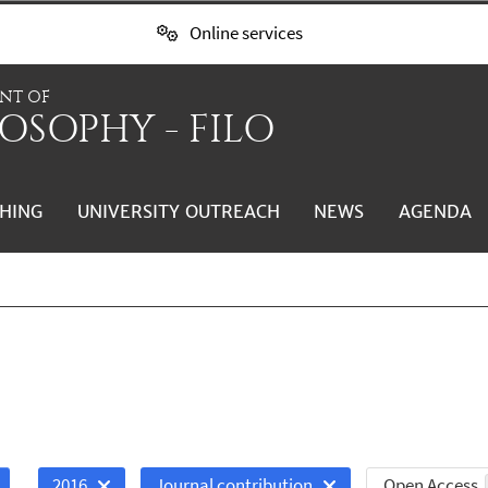
Online services
NT OF
OSOPHY - FILO
HING
UNIVERSITY OUTREACH
NEWS
AGENDA
Open Access
2016
Journal contribution