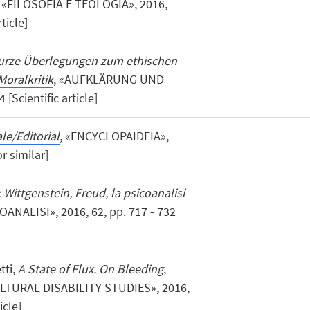
, «FILOSOFIA E TEOLOGIA», 2016,
ticle]
urze Überlegungen zum ethischen
oralkritik
, «AUFKLÄRUNG UND
 [Scientific article]
ale/Editorial
, «ENCYCLOPAIDEIA»,
r similar]
: Wittgenstein, Freud, la psicoanalisi
COANALISI», 2016, 62, pp. 717 - 732
tti,
A State of Flux. On Bleeding
,
TURAL DISABILITY STUDIES», 2016,
icle]