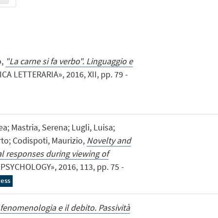
o,
"La carne si fa verbo". Linguaggio e
A LETTERARIA», 2016, XII, pp. 79 -
ea; Mastria, Serena; Lugli, Luisa;
rto; Codispoti, Maurizio,
Novelty and
al responses during viewing of
PSYCHOLOGY», 2016, 113, pp. 75 -
ess
 fenomenologia e il debito. Passività