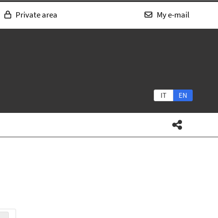
Private area
My e-mail
IT
EN