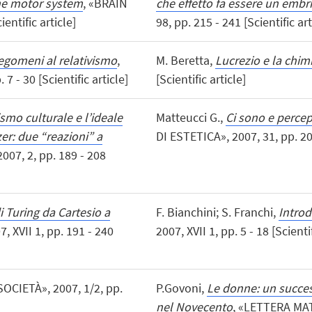
the motor system
, «BRAIN
che effetto fa essere un embr
ntific article]
98, pp. 215 - 241 [Scientific art
legomeni al relativismo
,
M. Beretta,
Lucrezio e la chim
 - 30 [Scientific article]
[Scientific article]
lismo culturale e l’ideale
Matteucci G.,
Ci sono e percep
zer: due “reazioni” a
DI ESTETICA», 2007, 31, pp. 207
07, 2, pp. 189 - 208
i Turing da Cartesio a
F. Bianchini; S. Franchi,
Intro
 XVII 1, pp. 191 - 240
2007, XVII 1, pp. 5 - 18 [Scientif
SOCIETÀ», 2007, 1/2, pp.
P.Govoni,
Le donne: un success
nel Novecento
, «LETTERA MAT