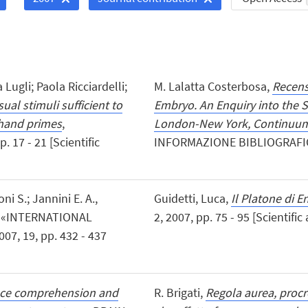
 Lugli; Paola Ricciardelli;
M. Lalatta Costerbosa,
Recens
sual stimuli sufficient to
Embryo. An Enquiry into the St
 hand primes
,
London-New York, Continuum,
17 - 21 [Scientific
INFORMAZIONE BIBLIOGRAFICA»
ni S.; Jannini E. A.,
Guidetti, Luca,
Il Platone di 
, «INTERNATIONAL
2, 2007, pp. 75 - 95 [Scientific 
, 19, pp. 432 - 437
ce comprehension and
R. Brigati,
Regola aurea, procr