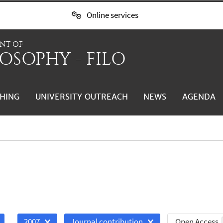
Online services
NT OF
OSOPHY - FILO
HING
UNIVERSITY OUTREACH
NEWS
AGENDA
Open Access
2007
Journal contribution