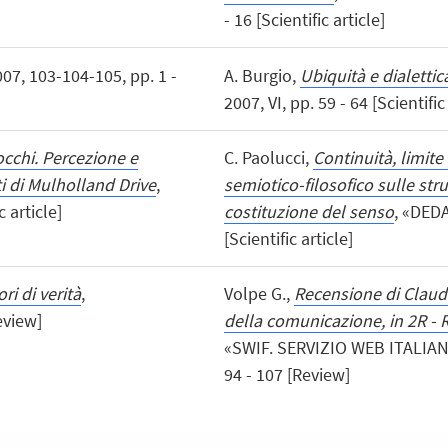
- 16 [Scientific article]
007, 103-104-105, pp. 1 -
A. Burgio,
Ubiquità e dialetti
2007, VI, pp. 59 - 64 [Scientific
occhi. Percezione e
C. Paolucci,
Continuità, limite
i di Mulholland Drive
,
semiotico-filosofico sulle stru
 article]
costituzione del senso
, «DEDA
[Scientific article]
ri di verità
,
Volpe G.,
Recensione di Claudi
eview]
della comunicazione, in 2R - R
«SWIF. SERVIZIO WEB ITALIANO
94 - 107 [Review]