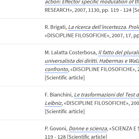
action: Effector specific modulation of 
RESEARCH», 2007, 1130, pp. 119 - 124 [Scie
R. Brigati,
La ricerca dell’incertezza. Pro
«DISCIPLINE FILOSOFICHE», 2007, 17, pp. 7
M. Lalatta Costerbosa,
Il fatto del plura
universalista dei diritti. Habermas e Wal
confronto
, «DISCIPLINE FILOSOFICHE», 20
[Scientific article]
F. Bianchini,
Le trasformazioni del Test d
Leibniz
, «DISCIPLINE FILOSOFICHE», 2007,
[Scientific article]
P. Govoni,
Donne e scienza
, «SCIENZA E 
119 - 128 [Scientific article]