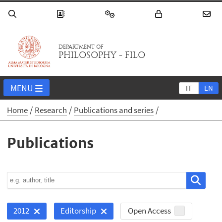
DEPARTMENT OF
PHILOSOPHY - FILO
MENU
IT
EN
Home
Research
Publications and series
Publications
Open Access
2012
Editorship