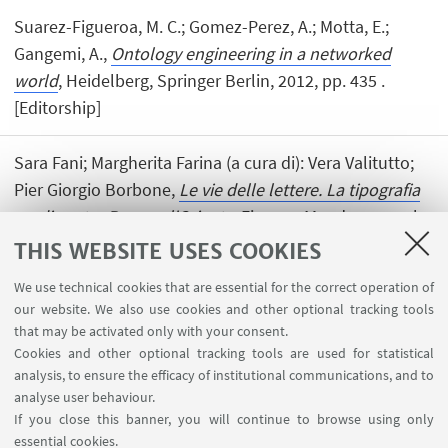
Suarez-Figueroa, M. C.; Gomez-Perez, A.; Motta, E.;
Gangemi, A.,
Ontology engineering in a networked
world
, Heidelberg, Springer Berlin, 2012, pp. 435 .
[Editorship]
Sara Fani; Margherita Farina (a cura di): Vera Valitutto;
Pier Giorgio Borbone,
Le vie delle lettere. La tipografia
medicea tra Roma e l'Oriente
, Firenze, Mandragora srl,
2012, pp. 12 (LA BIBLIOTECA IN MOSTRA). [Editorship]
THIS WEBSITE USES COOKIES
We use technical cookies that are essential for the correct operation of
our website. We also use cookies and other optional tracking tools
that may be activated only with your consent.
Cookies and other optional tracking tools are used for statistical
analysis, to ensure the efficacy of institutional communications, and to
USEFUL LINKS
analyse user behaviour.
InfoPoint
If you close this banner, you will continue to browse using only
essential cookies.