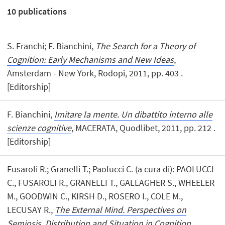
10
publications
S. Franchi; F. Bianchini,
The Search for a Theory of
Cognition: Early Mechanisms and New Ideas
,
Amsterdam - New York, Rodopi, 2011, pp. 403 .
[Editorship]
F. Bianchini,
Imitare la mente. Un dibattito interno alle
scienze cognitive
, MACERATA, Quodlibet, 2011, pp. 212 .
[Editorship]
Fusaroli R.; Granelli T.; Paolucci C. (a cura di): PAOLUCCI
C., FUSAROLI R., GRANELLI T., GALLAGHER S., WHEELER
M., GOODWIN C., KIRSH D., ROSERO I., COLE M.,
LECUSAY R.,
The External Mind. Perspectives on
Semiosis, Distribution and Situation in Cognition
,