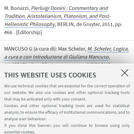
M. Bonazzi,
Pierluigi Donini : Commentary and
Tradition. Aristotelianism, Platonism, and Post-
Hellenistic Philosophy
, BERLIN, de Gruyter, 2011, pp.
466 . [Editorship]
MANCUSO G (a cura di): Max Scheler,
M. Scheler, Logica,
a cura e con Introduzione di Giuliana Mancuso
,
MACERATA, Quodlibet, 2011, pp. 359 (LE FORME
DELL'ANIMA). [Editorship]
THIS WEBSITE USES COOKIES
We use technical cookies that are essential for the correct operation of
our website. We also use cookies and other optional tracking tools
that may be activated only with your consent.
Cookies and other optional tracking tools are used for statistical
analysis, to ensure the efficacy of institutional communications, and to
USEFUL LINKS
analyse user behaviour.
InfoPoint
If you close this banner, you will continue to browse using only
essential cookies.