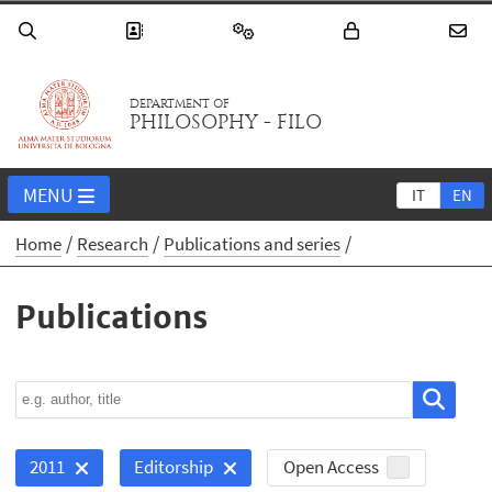
DEPARTMENT OF
PHILOSOPHY - FILO
MENU
IT
EN
Home
Research
Publications and series
Publications
Open Access
2011
Editorship