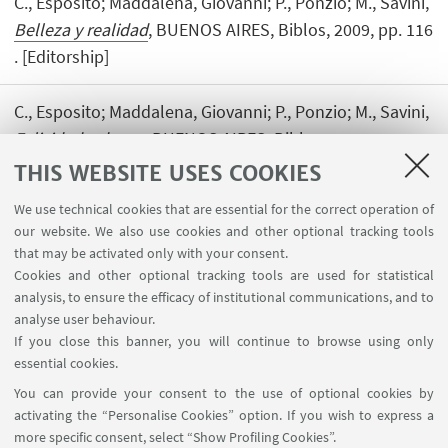
C., Esposito; Maddalena, Giovanni; P., Ponzio; M., Savini,
Belleza y realidad
, BUENOS AIRES, Biblos, 2009, pp. 116
. [Editorship]
C., Esposito; Maddalena, Giovanni; P., Ponzio; M., Savini,
Felicidad y deseo
, BUENOS AIRES, Biblos, 2009, pp. 112
. [Editorship]
THIS WEBSITE USES COOKIES
We use technical cookies that are essential for the correct operation of
our website. We also use cookies and other optional tracking tools
that may be activated only with your consent.
Cookies and other optional tracking tools are used for statistical
analysis, to ensure the efficacy of institutional communications, and to
USEFUL LINKS
analyse user behaviour.
InfoPoint
If you close this banner, you will continue to browse using only
essential cookies.
FOLLOW UNIBO ON:
You can provide your consent to the use of optional cookies by
activating the “Personalise Cookies” option. If you wish to express a
more specific consent, select “Show Profiling Cookies”.