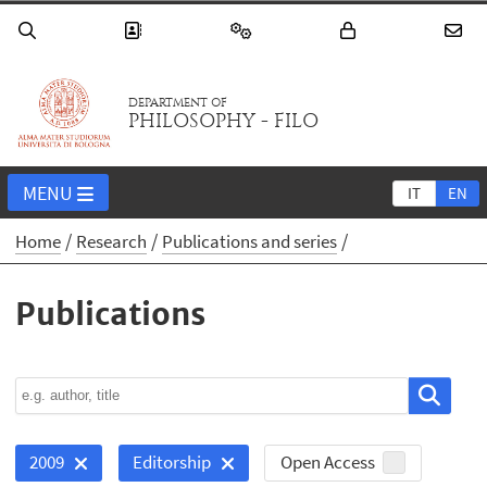
DEPARTMENT OF
PHILOSOPHY - FILO
MENU
IT
EN
Home
Research
Publications and series
Publications
Open Access
2009
Editorship