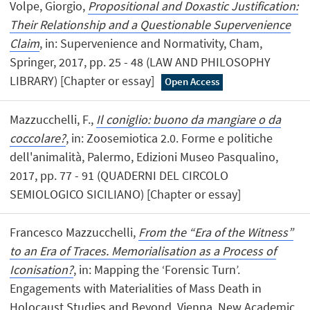
Volpe, Giorgio,
Propositional and Doxastic Justification:
Their Relationship and a Questionable Supervenience
Claim
, in: Supervenience and Normativity, Cham,
Springer, 2017, pp. 25 - 48 (LAW AND PHILOSOPHY
LIBRARY) [Chapter or essay]
Open Access
Mazzucchelli, F.,
Il coniglio: buono da mangiare o da
coccolare?
, in: Zoosemiotica 2.0. Forme e politiche
dell'animalità, Palermo, Edizioni Museo Pasqualino,
2017, pp. 77 - 91 (QUADERNI DEL CIRCOLO
SEMIOLOGICO SICILIANO) [Chapter or essay]
Francesco Mazzucchelli,
From the “Era of the Witness”
to an Era of Traces. Memorialisation as a Process of
Iconisation?
, in: Mapping the ‘Forensic Turn’.
Engagements with Materialities of Mass Death in
Holocaust Studies and Beyond, Vienna, New Academic