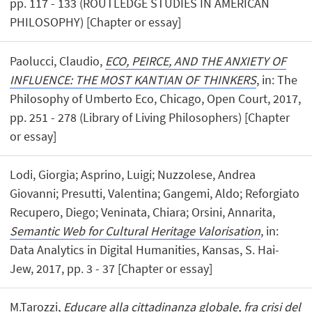
pp. 117 - 133 (ROUTLEDGE STUDIES IN AMERICAN
PHILOSOPHY) [Chapter or essay]
Paolucci, Claudio,
ECO, PEIRCE, AND THE ANXIETY OF
INFLUENCE: THE MOST KANTIAN OF THINKERS
, in: The
Philosophy of Umberto Eco, Chicago, Open Court, 2017,
pp. 251 - 278 (Library of Living Philosophers) [Chapter
or essay]
Lodi, Giorgia; Asprino, Luigi; Nuzzolese, Andrea
Giovanni; Presutti, Valentina; Gangemi, Aldo; Reforgiato
Recupero, Diego; Veninata, Chiara; Orsini, Annarita,
Semantic Web for Cultural Heritage Valorisation
, in:
Data Analytics in Digital Humanities, Kansas, S. Hai-
Jew, 2017, pp. 3 - 37 [Chapter or essay]
M.Tarozzi,
Educare alla cittadinanza globale, fra crisi del