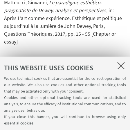
Matteucci, Giovanni,
Le paradigme esthético-
pragmatiste de Dewey: analyse et perspectives
, in:
Après L’art comme expérience. Esthétique et politique
aujourd’hui à la lumière de John Dewey, Paris,
Questions Théoriques, 2017, pp. 15 - 55 [Chapter or
essay]
THIS WEBSITE USES COOKIES
1
2
3
4
We use technical cookies that are essential for the correct operation of
our website. We also use cookies and other optional tracking tools
that may be activated only with your consent.
Cookies and other optional tracking tools are used for statistical
analysis, to ensure the efficacy of institutional communications, and to
USEFUL LINKS
analyse user behaviour.
InfoPoint
If you close this banner, you will continue to browse using only
essential cookies.