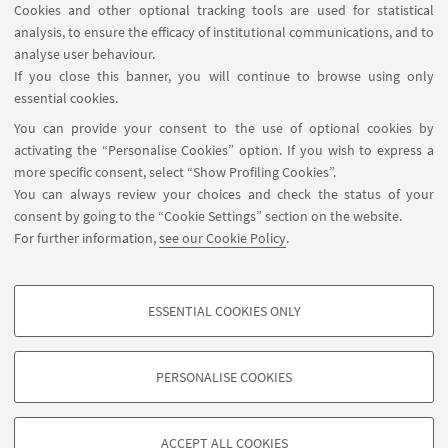
Cookies and other optional tracking tools are used for statistical
analysis, to ensure the efficacy of institutional communications, and to
USEFUL LINKS
analyse user behaviour.
InfoPoint
If you close this banner, you will continue to browse using only
essential cookies.
FOLLOW UNIBO ON:
You can provide your consent to the use of optional cookies by
activating the “Personalise Cookies” option. If you wish to express a
more specific consent, select “Show Profiling Cookies”.
You can always review your choices and check the status of your
consent by going to the “Cookie Settings” section on the website.
APP:
For further information,
see our Cookie Policy
.
ESSENTIAL COOKIES ONLY
PROFILING COOKIES - OPTIONAL
©Copyright 2026 - ALMA MATER STUDIORUM - Università di
These cookies are used to analyse user browsing patterns, create user profiles
PERSONALISE COOKIES
Bologna - Via Zamboni, 33 - 40126 Bologna - PI: 01131710376 - CF:
based on browsing behaviour, and for marketing analysis.
80007010376
Show profiling cookies
Privacy
Legal notes
About the website and accessibility
ACCEPT ALL COOKIES
information
Cookie Settings